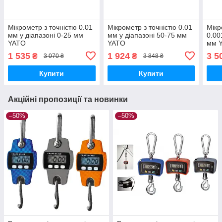
Мікрометр з точністю 0.01
Мікрометр з точністю 0.01
Мікр
мм у діапазоні 0-25 мм
мм у діапазоні 50-75 мм
0.00
YATO
YATO
мм 
1 535
1 924
3 5
₴
₴
3 070 ₴
3 848 ₴
Купити
Купити
Акційні пропозиції та новинки
–50%
–50%