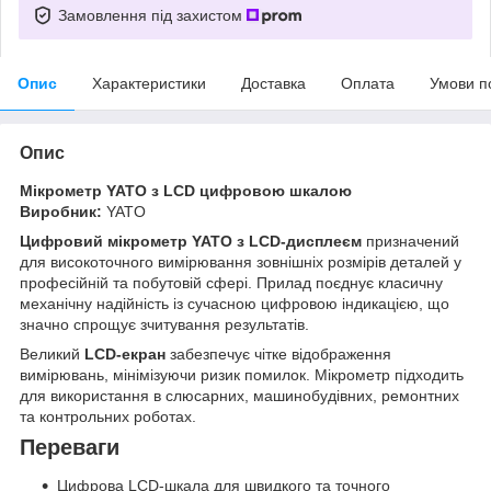
Замовлення під захистом
Опис
Характеристики
Доставка
Оплата
Умови п
Опис
Мікрометр YATO з LCD цифровою шкалою
Виробник:
YATO
Цифровий мікрометр YATO з LCD-дисплеєм
призначений
для високоточного вимірювання зовнішніх розмірів деталей у
професійній та побутовій сфері. Прилад поєднує класичну
механічну надійність із сучасною цифровою індикацією, що
значно спрощує зчитування результатів.
Великий
LCD-екран
забезпечує чітке відображення
вимірювань, мінімізуючи ризик помилок. Мікрометр підходить
для використання в слюсарних, машинобудівних, ремонтних
та контрольних роботах.
Переваги
Цифрова LCD-шкала для швидкого та точного