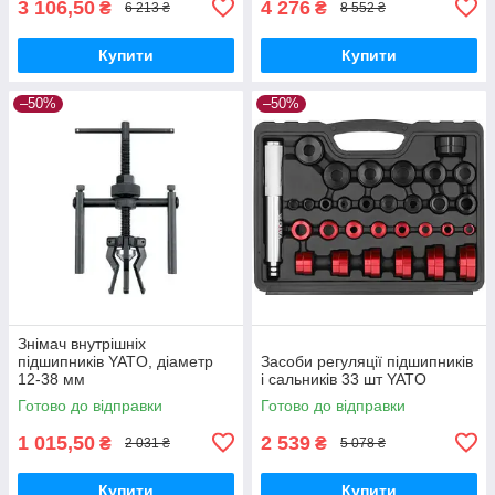
3 106,50
4 276
₴
₴
6 213 ₴
8 552 ₴
Купити
Купити
–50%
–50%
Знімач внутрішніх
підшипників YATO, діаметр
Засоби регуляції підшипників
12-38 мм
і сальників 33 шт YATO
Готово до відправки
Готово до відправки
1 015,50
2 539
₴
₴
2 031 ₴
5 078 ₴
Купити
Купити