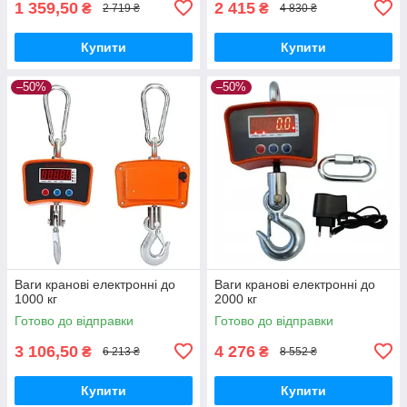
1 359,50
2 415
₴
₴
2 719 ₴
4 830 ₴
Купити
Купити
–50%
–50%
Ваги кранові електронні до
Ваги кранові електронні до
1000 кг
2000 кг
Готово до відправки
Готово до відправки
3 106,50
4 276
₴
₴
6 213 ₴
8 552 ₴
Купити
Купити