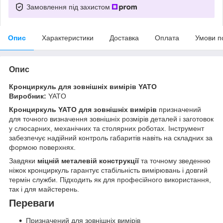
Замовлення під захистом
Опис
Характеристики
Доставка
Оплата
Умови п
Опис
Кронциркуль для зовнішніх вимірів YATO
Виробник:
YATO
Кронциркуль YATO для зовнішніх вимірів
призначений
для точного визначення зовнішніх розмірів деталей і заготовок
у слюсарних, механічних та столярних роботах. Інструмент
забезпечує надійний контроль габаритів навіть на складних за
формою поверхнях.
Завдяки
міцній металевій конструкції
та точному зведенню
ніжок кронциркуль гарантує стабільність вимірювань і довгий
термін служби. Підходить як для професійного використання,
так і для майстерень.
Переваги
Призначений для зовнішніх вимірів