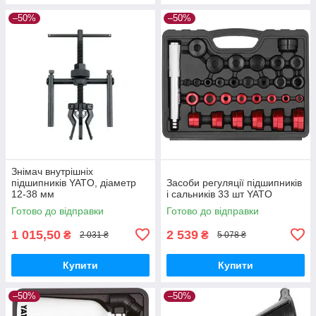
–50%
–50%
Знімач внутрішніх
підшипників YATO, діаметр
Засоби регуляції підшипників
12-38 мм
і сальників 33 шт YATO
Готово до відправки
Готово до відправки
1 015,50
2 539
₴
₴
2 031 ₴
5 078 ₴
Купити
Купити
–50%
–50%