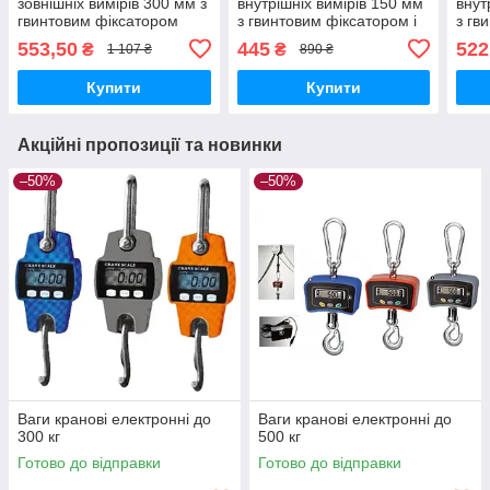
зовнішніх вимірів 300 мм з
внутрішніх вимірів 150 мм
внут
гвинтовим фіксатором
з гвинтовим фіксатором і
з гв
YATO
на пружині YATO
на п
553,50
445
522
₴
₴
1 107 ₴
890 ₴
Купити
Купити
Акційні пропозиції та новинки
–50%
–50%
Ваги кранові електронні до
Ваги кранові електронні до
300 кг
500 кг
Готово до відправки
Готово до відправки