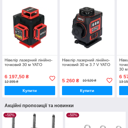
Нівелір лазерний лінійно-
Нівелір лазерний лінійно-
Ніве
точковий 30 м YATO
точковий 30 м 3.7 V YATO
точк
30 
6 197,50
6 5
₴
5 260
₴
10 520 ₴
12 395 ₴
13 15
Купити
Купити
Акційні пропозиції та новинки
–50%
–50%