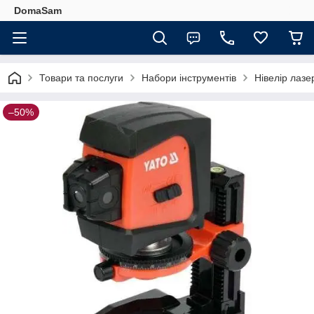
DomaSam
Товари та послуги
Набори інструментів
Нівелір лазе
–50%