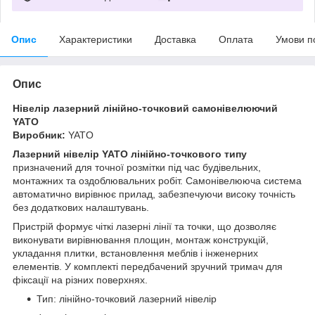
Опис
Характеристики
Доставка
Оплата
Умови п
Опис
Нівелір лазерний лінійно-точковий самонівелюючий
YATO
Виробник:
YATO
Лазерний нівелір YATO лінійно-точкового типу
призначений для точної розмітки під час будівельних,
монтажних та оздоблювальних робіт. Самонівелююча система
автоматично вирівнює прилад, забезпечуючи високу точність
без додаткових налаштувань.
Пристрій формує чіткі лазерні лінії та точки, що дозволяє
виконувати вирівнювання площин, монтаж конструкцій,
укладання плитки, встановлення меблів і інженерних
елементів. У комплекті передбачений зручний тримач для
фіксації на різних поверхнях.
Тип: лінійно-точковий лазерний нівелір