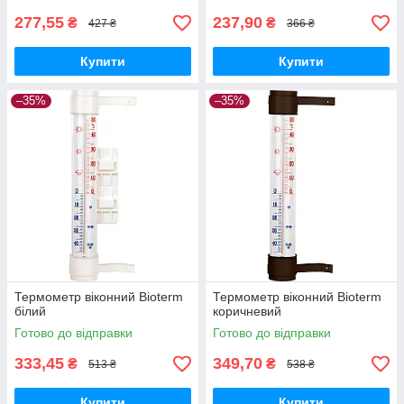
277,55
237,90
₴
₴
427 ₴
366 ₴
Купити
Купити
–35%
–35%
Термометр віконний Bioterm
Термометр віконний Bioterm
білий
коричневий
Готово до відправки
Готово до відправки
333,45
349,70
₴
₴
513 ₴
538 ₴
Купити
Купити