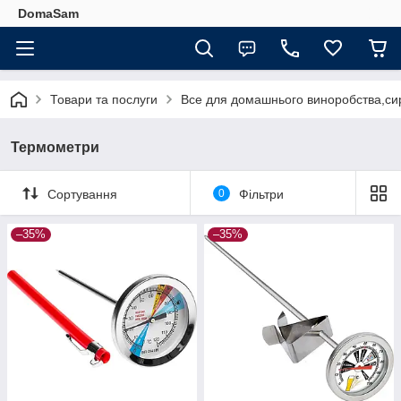
DomaSam
Товари та послуги
Все для домашнього виноробства,сир
Термометри
Сортування
0
Фільтри
–35%
–35%