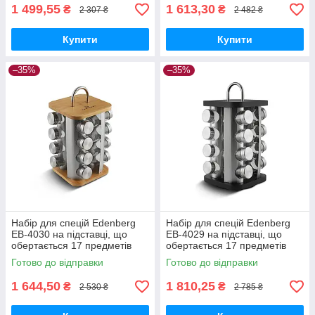
1 499,55
1 613,30
₴
₴
2 307 ₴
2 482 ₴
Купити
Купити
–35%
–35%
Набір для спецій Edenberg
Набір для спецій Edenberg
EB-4030 на підставці, що
EB-4029 на підставці, що
обертається 17 предметів
обертається 17 предметів
(Квадратна)
(Квадратна)
Готово до відправки
Готово до відправки
1 644,50
1 810,25
₴
₴
2 530 ₴
2 785 ₴