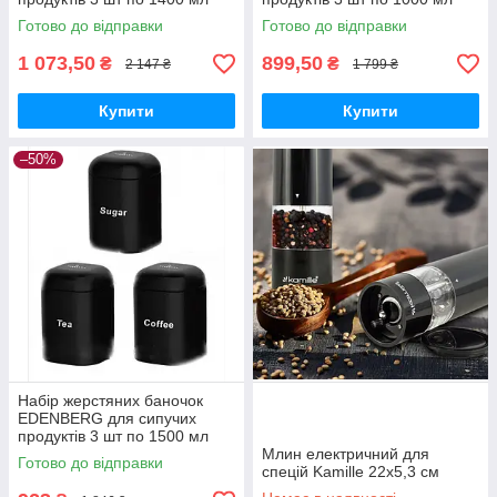
чорна
Готово до відправки
Готово до відправки
1 073,50
899,50
₴
₴
2 147 ₴
1 799 ₴
Купити
Купити
–50%
Набір жерстяних баночок
EDENBERG для сипучих
продуктів 3 шт по 1500 мл
модерн
Млин електричний для
Готово до відправки
спецій Kamille 22х5,3 см