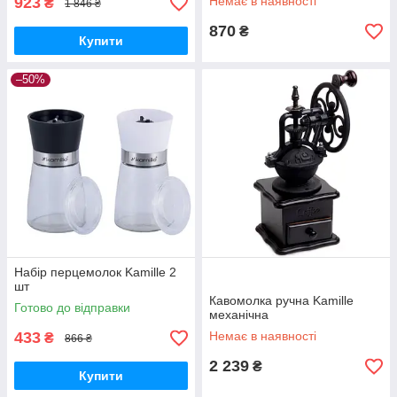
923
Немає в наявності
₴
1 846 ₴
870
₴
Купити
–50%
Набір перцемолок Kamille 2
шт
Кавомолка ручна Kamille
Готово до відправки
механічна
433
Немає в наявності
₴
866 ₴
2 239
₴
Купити