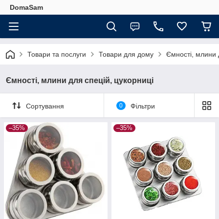
DomaSam
Товари та послуги
Товари для дому
Ємності, млини 
Ємності, млини для спецій, цукорниці
Сортування
0
Фільтри
–35%
–35%