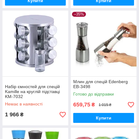
Купити
Купити
–35%
Млин для спецій Edenberg
Набір ємностей для спецій
EB-3498
Kamille на круглій підставці
Готово до відправки
KM-7032
Немає в наявності
659,75
₴
1 015 ₴
1 966
₴
Купити