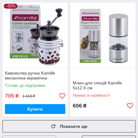
–50%
Кавомолка ручна Kamille
механічна керамічна
Млин для спецій Kamille
Готово до відправки
5х12.6 см
705
Немає в наявності
₴
1 410 ₴
606
₴
Купити
Показати ще