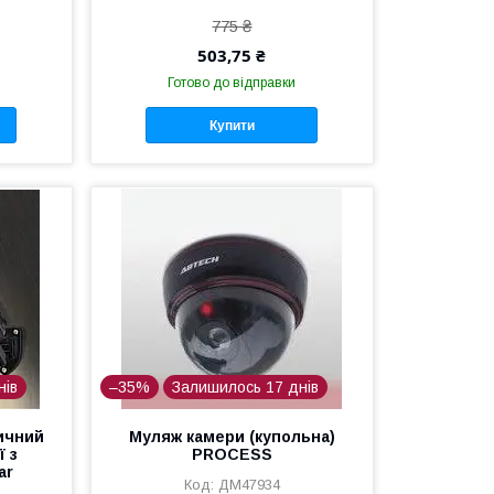
775 ₴
503,75 ₴
Готово до відправки
Купити
нів
–35%
Залишилось 17 днів
ичний
Муляж камери (купольна)
ї з
PROCESS
ar
ДМ47934