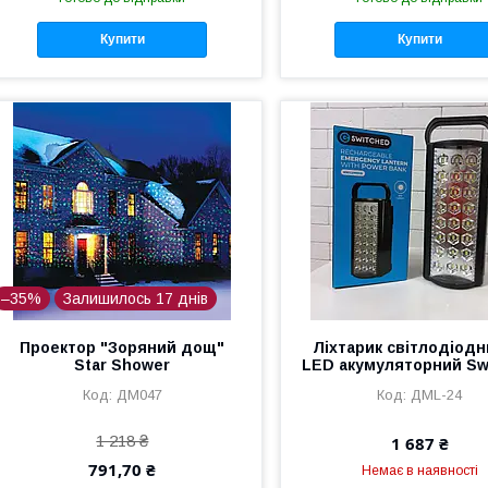
Купити
Купити
–35%
Залишилось 17 днів
Проектор "Зоряний дощ"
Ліхтарик світлодіодн
Star Shower
LED акумуляторний Sw
ДМ047
ДМL-24
1 218 ₴
1 687 ₴
791,70 ₴
Немає в наявності