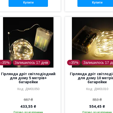
Купити
Купити
–35%
Залишилось 17 днів
–35%
Залишилось 17 д
Гірлянда дріт світлодіодний
Гірлянда дріт світлод
для дому 5 метрів+
для дому 10 метрі
батарейки
батарейки
ДМ01050
ДМ01010
667 ₴
853 ₴
433,55 ₴
554,45 ₴
Готово до відправки
Готово до відправки