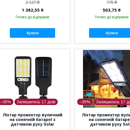
2 127 ₴
775 ₴
1 382,55 ₴
503,75 ₴
Готово до відправки
Готово до відправки
Купити
Купити
–35%
Залишилось 17 днів
–35%
Залишилось 17 д
Ліхтар прожектор вуличний
Ліхтар прожектор вул
на сонячній батареї з
на сонячній батаре
датчиком руху Solar
датчиком руху Sol