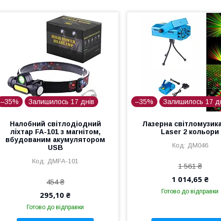
–35%
Залишилось 17 днів
–35%
Залишилось 17 д
Налобний світлодіодний
Лазерна світломузика
ліхтар FA-101 з магнітом,
Laser 2 кольори
вбудованим акумулятором
ДМ046
USB
ДМFA-101
1 561 ₴
1 014,65 ₴
454 ₴
Готово до відправки
295,10 ₴
Готово до відправки