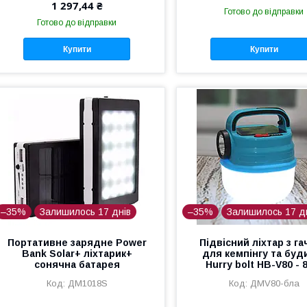
1 297,44 ₴
Готово до відправки
Готово до відправки
Купити
Купити
–35%
Залишилось 17 днів
–35%
Залишилось 17 д
Портативне зарядне Power
Підвісний ліхтар з г
Bank Solar+ ліхтарик+
для кемпінгу та буд
сонячна батарея
Hurry bolt HB-V80 -
ДМ1018S
ДМV80-бла