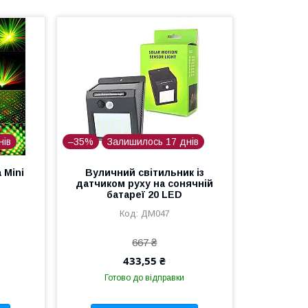
нів
–35%
Залишилось 17 днів
 Mini
Вуличний світильник із
датчиком руху на сонячній
батареї 20 LED
ДМ047
667 ₴
433,55 ₴
Готово до відправки