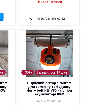
Немає в наявності
+380 (98) 475-02-52
нів
–35%
Залишилось 17 днів
ачком
Підвісний ліхтар з гачком
инку
для кемпінгу та будинку
 80W
Hurry bolt HB-V80 на Li-Ion
акумуляторі 80W
ДМV80-пом