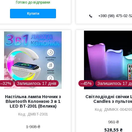
Готово до відправки
Купити
+380 (98) 475-02-5
–32%
Залишилось 17 днів
–45%
Залишилось 17 д
Настільна лампа Ночник з
Світлодіодні свічки
Bluetooth Колонкою 3 в 1
Candles з пульто
LED BT-2301 (Велика)
ДМMKX-00426
ДМBT-2301
961 ₴
1 908 ₴
528,55 ₴