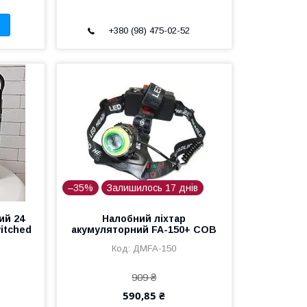
+380 (98) 475-02-52
–35%
Залишилось 17 днів
ий 24
Налобний ліхтар
itched
акумуляторний FA-150+ COB
ДМFA-150
909 ₴
590,85 ₴