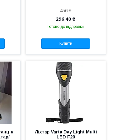
456 ₴
296,40 ₴
Готово до відправки
Купити
танція
Ліхтар Varta Day Light Multi
тар/
LED F20