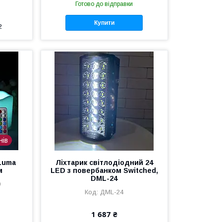
Готово до відправки
Купити
2
нів
 Luma
Ліхтарик світлодіодний 24
м
LED з повербанком Switched,
DML-24
9
ДМL-24
1 687 ₴