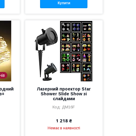
Купити
нів
іодний
Лазерний проектор Star
в+
Shower Slide Show зі
слайдами
ДМ16F
1 218 ₴
Немає в наявності