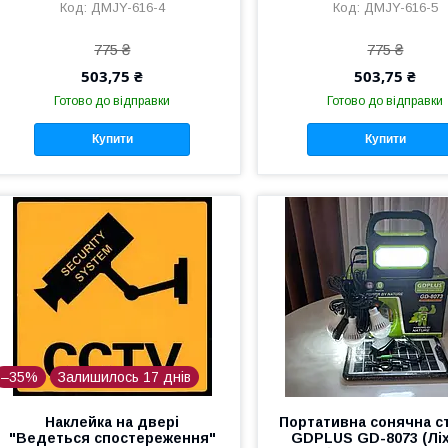
ДМJY-616-4
ДМJY-616-5
775 ₴
775 ₴
503,75 ₴
503,75 ₴
Готово до відправки
Готово до відправки
Купити
Купити
–35%
Залишилось 17 днів
Наклейка на двері
Портативна сонячна с
"Ведеться спостереження"
GDPLUS GD-8073 (Ліх