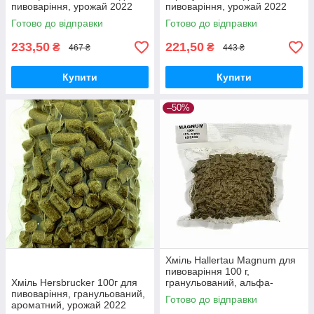
пивоваріння, урожай 2022
пивоваріння, урожай 2022
року, гранульований
року, Німеччина - ідеальний
Готово до відправки
Готово до відправки
для домашніх пивоварів
233,50
221,50
₴
₴
467 ₴
443 ₴
Купити
Купити
–50%
Хміль Hallertau Magnum для
пивоваріння 100 г,
Хміль Hersbrucker 100г для
гранульований, альфа-
пивоваріння, гранульований,
кислота 12-14% для гіркоти
Готово до відправки
ароматний, урожай 2022
лагеря і стаута