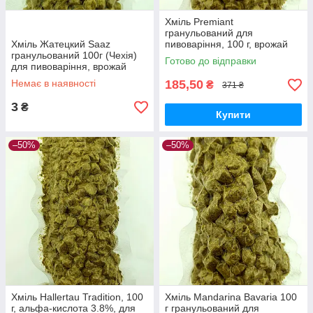
Хміль Premiant
гранульований для
Хміль Жатецкий Saaz
пивоваріння, 100 г, врожай
гранульований 100г (Чехія)
2022 року, вакуумна упаковка
Готово до відправки
для пивоваріння, врожай
з Чехії
2022 року, вакуумна упаковка
Немає в наявності
185,50
₴
371 ₴
3
₴
Купити
–50%
–50%
Хміль Hallertau Tradition, 100
Хміль Mandarina Bavaria 100
г, альфа-кислота 3.8%, для
г гранульований для