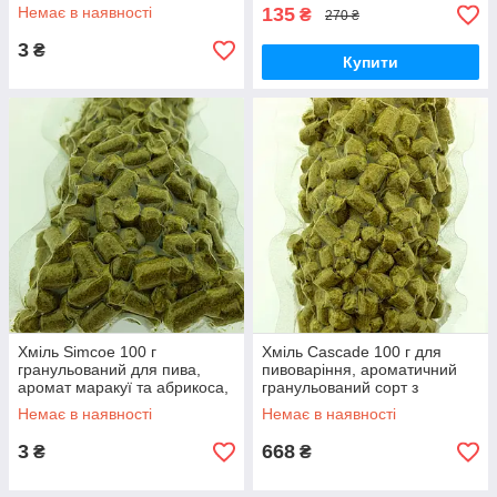
року, Німеччина
Немає в наявності
135
₴
270 ₴
3
₴
Купити
Хміль Simcoe 100 г
Хміль Cascade 100 г для
гранульований для пива,
пивоваріння, ароматичний
аромат маракуї та абрикоса,
гранульований сорт з
альфа-кислота 13.3%
квітково-пряним ароматом,
Немає в наявності
Немає в наявності
урожай 2022 року
3
668
₴
₴