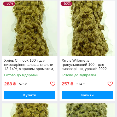
–50%
–50%
Хміль Chinook 100 г для
Хміль Willamette
пивоваріння, альфа-кислоти
гранульований 100 г для
12-14%, з пряним ароматом,
пивоваріння, урожай 2022
США
року, США, вакуумна
Готово до відправки
Готово до відправки
упаковка
288
257
₴
₴
576 ₴
514 ₴
Купити
Купити