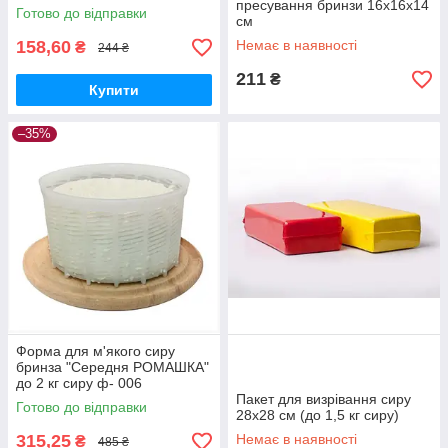
пресування бринзи 16х16х14
Готово до відправки
см
158,60
Немає в наявності
₴
244 ₴
211
₴
Купити
–35%
Форма для м'якого сиру
бринза "Середня РОМАШКА"
до 2 кг сиру ф- 006
Пакет для визрівання сиру
Готово до відправки
28х28 см (до 1,5 кг сиру)
315,25
Немає в наявності
₴
485 ₴