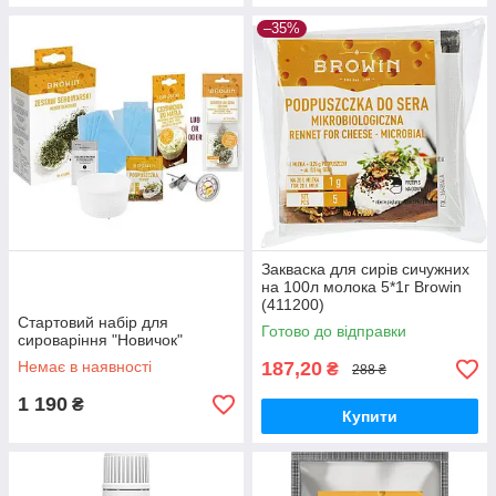
–35%
Закваска для сирів сичужних
на 100л молока 5*1г Browin
(411200)
Стартовий набір для
Готово до відправки
сироваріння "Новичок"
Немає в наявності
187,20
₴
288 ₴
1 190
₴
Купити