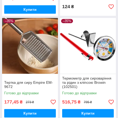
124
₴
Купити
–35%
–35%
Термометр для сироваріння
Тертка для сиру Empire EM-
та рідин з кліпсою Browin
9672
(102501)
Готово до відправки
Готово до відправки
177,45
516,75
₴
₴
273 ₴
795 ₴
Купити
Купити